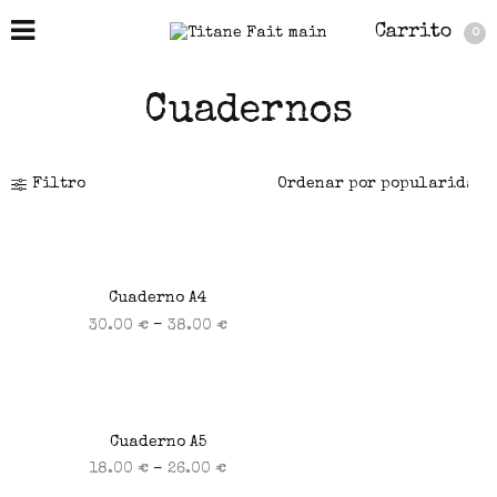
Carrito
0
Cuadernos
Filtro
Cuaderno A4
–
30.00
€
38.00
€
Seleccionar opciones
Cuaderno A5
–
18.00
€
26.00
€