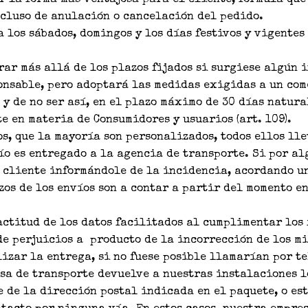
r la forma más ventajosa para el cliente, formula qu
ncluso de anulación o cancelación del pedido.
a los sábados, domingos y los días festivos y vigente
rar más allá de los plazos fijados si surgiese algún 
ponsable, pero adoptará las medidas exigidas a un co
 y de no ser así, en el plazo máximo de 30 días natur
e en materia de Consumidores y usuarios (art. 109).
s, que la mayoría son personalizados, todos ellos ll
vío es entregado a la agencia de transporte. Si por a
l cliente informándole de la incidencia, acordando u
zos de los envíos son a contar a partir del momento e
ctitud de los datos facilitados al cumplimentar los 
e perjuicios a producto de la incorrección de los mi
izar la entrega, si no fuese posible llamarían por t
sa de transporte devuelve a nuestras instalaciones l
e de la dirección postal indicada en el paquete, o e