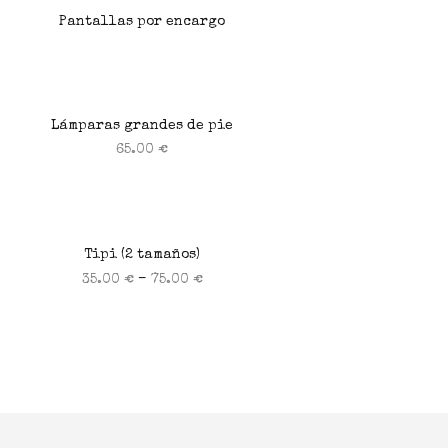
Pantallas por encargo
Leer más
Lámparas grandes de pie
65.00
€
Seleccionar opciones
Tipi (2 tamaños)
–
35.00
€
75.00
€
Seleccionar opciones