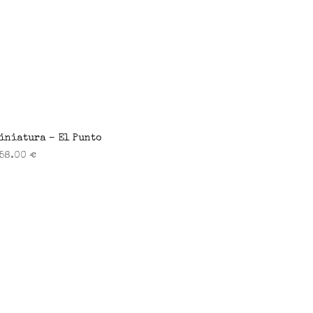
iniatura – El Punto
58.00
€
r al carrito