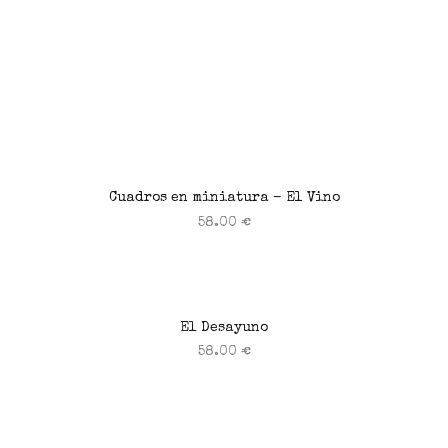
Cuadros en miniatura – El Vino
58.00
€
Añadir al carrito
El Desayuno
58.00
€
Añadir al carrito