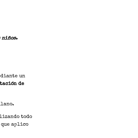
 niños.
ediante un
tación de
llano.
ilizando todo
 que aplico