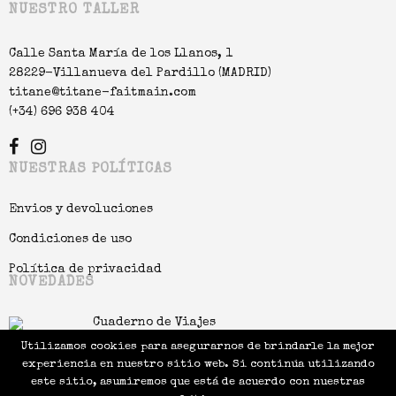
NUESTRO TALLER
Calle Santa María de los Llanos, 1
28229-Villanueva del Pardillo (MADRID)
titane@titane-faitmain.com
(+34) 696 938 404
NUESTRAS POLÍTICAS
Envios y devoluciones
Condiciones de uso
Política de privacidad
NOVEDADES
Cuaderno de Viajes
18.00
€
Utilizamos cookies para asegurarnos de brindarle la mejor
experiencia en nuestro sitio web. Si continúa utilizando
Lámpara Guirnalda
este sitio, asumiremos que está de acuerdo con nuestras