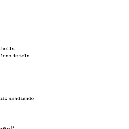
cebolla
uinas de tela
tulo añadiendo