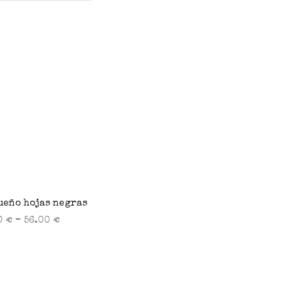
ueño hojas negras
–
0
€
56.00
€
ionar opciones