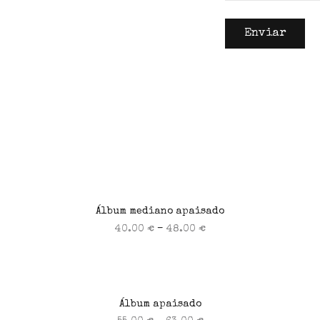
Álbum mediano apaisado
–
40.00
€
48.00
€
Seleccionar opciones
Álbum apaisado