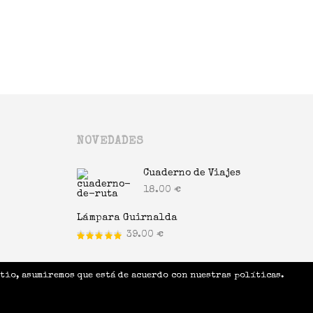
NOVEDADES
Cuaderno de Viajes
18.00
€
Lámpara Guirnalda
39.00
€
Valorado
en
de 5
tio, asumiremos que está de acuerdo con nuestras políticas.