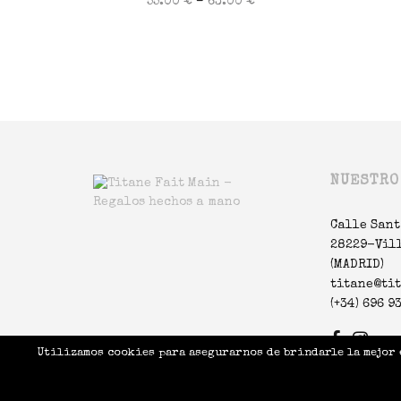
–
55.00
€
63.00
€
Seleccionar opciones
NUESTRO
Calle Sant
28229-Vil
(MADRID)
titane@ti
(+34) 696 9
Utilizamos cookies para asegurarnos de brindarle la mejor 