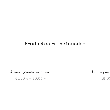
Productos relacionados
Álbum grande vertical
Álbum peq
–
65.00
€
80.00
€
48.0
Seleccionar opciones
Selecc