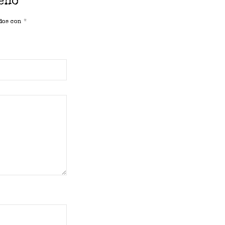
ueño”
ados con
*