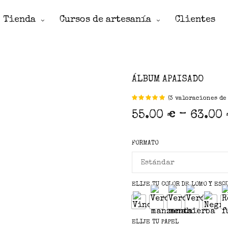
Tienda
Cursos de artesanía
Clientes
ÁLBUM APAISADO
Valorado
(
3
valoraciones de 
sobre 5
–
55.00
€
63.00
basado
en
3
puntuaciones
FORMATO
de
clientes
ELIJE TU COLOR DE LOMO Y ESQ
ELIJE TU PAPEL