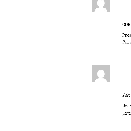
CO
Pre
fir
Fát
Un 
pro