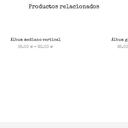
Productos relacionados
Álbum mediano vertical
Álbum g
–
55.00
€
63.00
€
65.0
Seleccionar opciones
Selecc