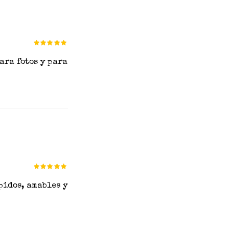
Valorado
en
de 5
ara fotos y para
Valorado
en
de 5
pidos, amables y