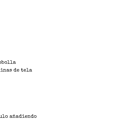
cebolla
uinas de tela
tulo añadiendo