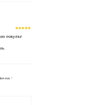
Valorado
en
de 5
nso comprar
es.
ados con
*