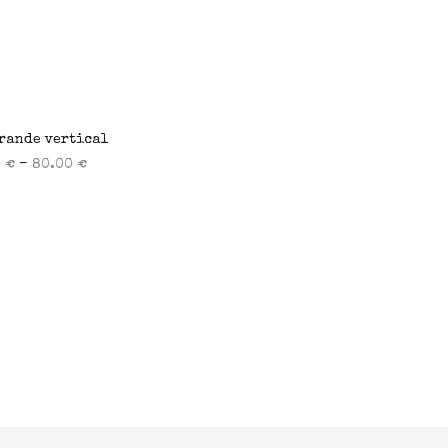
rande vertical
–
0
€
80.00
€
ionar opciones