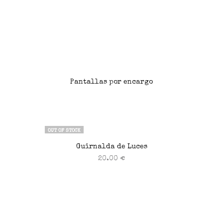
Pantallas por encargo
Leer más
OUT OF STOCK
Guirnalda de Luces
20.00
€
Leer más