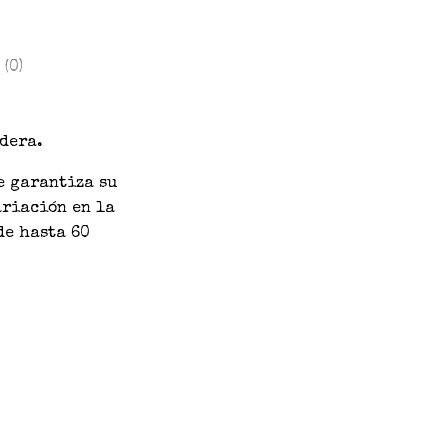
(0)
adera.
e garantiza su
ariación en la
de hasta 60