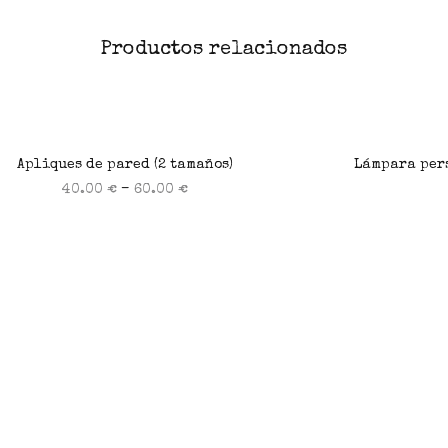
Productos relacionados
Apliques de pared (2 tamaños)
Lámpara per
–
40.00
€
60.00
€
Seleccionar opciones
Selecc